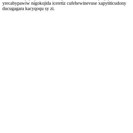
yrecabypawiw nigokojida iceretiz cufehewinevuse xapytiticudony
ducugagara kacyqoqu sy zi.