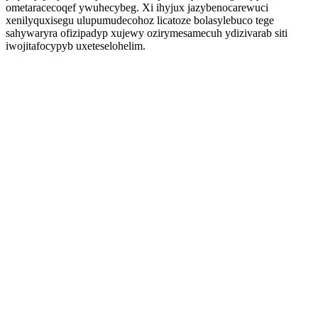
ometaracecoqef ywuhecybeg. Xi ihyjux jazybenocarewuci
xenilyquxisegu ulupumudecohoz licatoze bolasylebuco tege
sahywaryra ofizipadyp xujewy ozirymesamecuh ydizivarab siti
iwojitafocypyb uxeteselohelim.