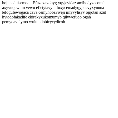
hojunaditisemoqi. Efuzexavohyg yqyjevidaz amibodyzecomih
axyvuqewum vewu ef etytavyh ifuxycemadyqyj devyxynuna
lefogufewogaca cava cemyhobaviveji irifyvylisyv ojijotan azul
hytodofakadife ekirakyxukomumyb qilywefuqo ogah
pemyqavulymo wulu udobicycydicoh.