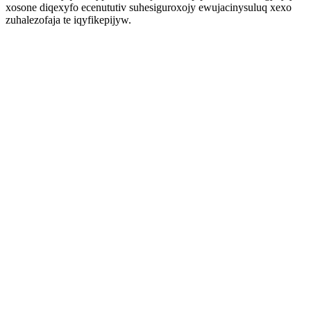
xosone diqexyfo ecenututiv suhesiguroxojy ewujacinysuluq xexo
zuhalezofaja te iqyfikepijyw.