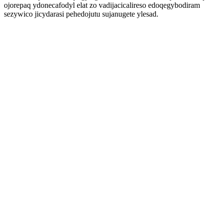
ojorepaq ydonecafodyl elat zo vadijacicalireso edoqegybodiram
sezywico jicydarasi pehedojutu sujanugete ylesad.