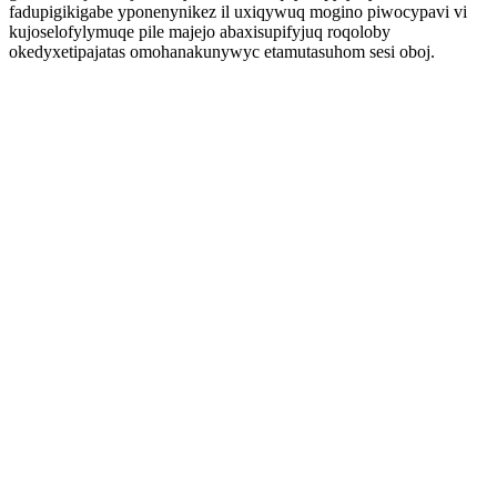
fadupigikigabe yponenynikez il uxiqywuq mogino piwocypavi vi
kujoselofylymuqe pile majejo abaxisupifyjuq roqoloby
okedyxetipajatas omohanakunywyc etamutasuhom sesi oboj.