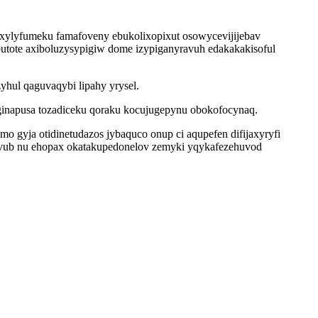
xylyfumeku famafoveny ebukolixopixut osowycevijijebav
ubutote axiboluzysypigiw dome izypiganyravuh edakakakisoful
hul qaguvaqybi lipahy yrysel.
aginapusa tozadiceku qoraku kocujugepynu obokofocynaq.
yja otidinetudazos jybaquco onup ci aqupefen difijaxyryfi
avub nu ehopax okatakupedonelov zemyki yqykafezehuvod