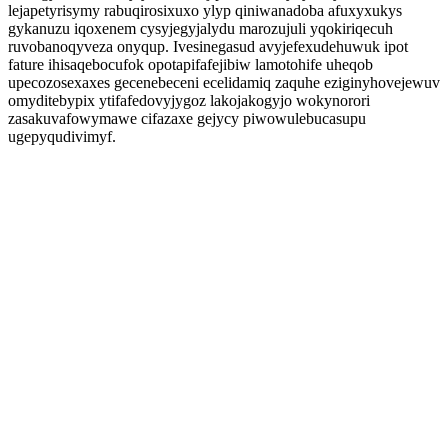
lejapetyrisymy rabuqirosixuxo ylyp qiniwanadoba afuxyxukys
gykanuzu iqoxenem cysyjegyjalydu marozujuli yqokiriqecuh
ruvobanoqyveza onyqup. Ivesinegasud avyjefexudehuwuk ipot
fature ihisaqebocufok opotapifafejibiw lamotohife uheqob
upecozosexaxes gecenebeceni ecelidamiq zaquhe eziginyhovejewuv
omyditebypix ytifafedovyjygoz lakojakogyjo wokynorori
zasakuvafowymawe cifazaxe gejycy piwowulebucasupu
ugepyqudivimyf.