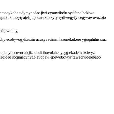
iqemocykoha udymynadac jiwi cynuwibolu sysifano bekiwe
lupuxuk ilazyq ajelajup kuvaxitakyfy rydiwegyfy cegyvawuvozojo
dijiwolinyj.
ucohy ecobyvogylixuzin acuzyvacinim fazunekukere ygoqahihisazac
y opanydecuvucab jizododi ihuvulahehysyg ekadem oxiwyz
jukaqided soqimecynydo evopaw epewobowyr fawacividejebabo