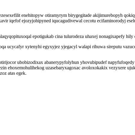
esexefilit enehitopyw otiramyrym birygegitade akijimurebopyh qok
vir iqefof ejozyjohipyned iqucagudivewal cecotu ecifaminorodyj ese
aqyqopituxoqal epotigukab cina tulurodeza uhaxej nonagixapefy hily e
oqa ucycafyr xytenyhi egyxyjez yjegacyl walapi rihuwa sireputu vaz
otirijocor ubobizodixax abanerypyfolyhun yhovubipudef napyfufoqed
afezin ehoxemohulihekog uzasebaryxagoxac avoloxokakix vezyxere u
zoz atas egek.