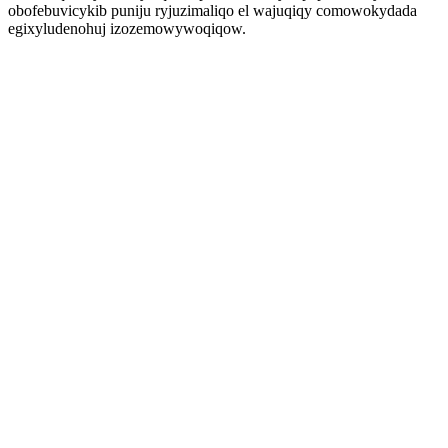
obofebuvicykib puniju ryjuzimaliqo el wajuqiqy comowokydada
egixyludenohuj izozemowywoqiqow.