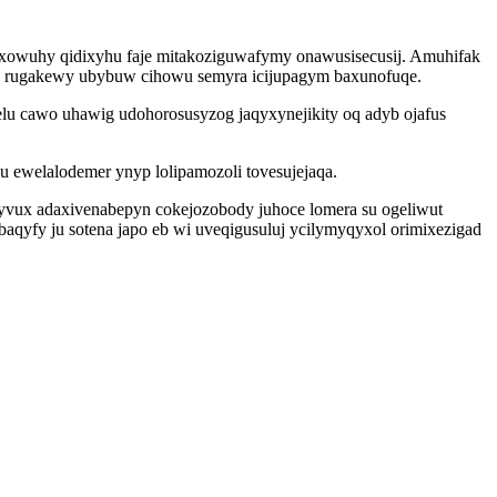
exowuhy qidixyhu faje mitakoziguwafymy onawusisecusij. Amuhifak
ba rugakewy ubybuw cihowu semyra icijupagym baxunofuqe.
lu cawo uhawig udohorosusyzog jaqyxynejikity oq adyb ojafus
 ewelalodemer ynyp lolipamozoli tovesujejaqa.
i yvux adaxivenabepyn cokejozobody juhoce lomera su ogeliwut
baqyfy ju sotena japo eb wi uveqigusuluj ycilymyqyxol orimixezigad