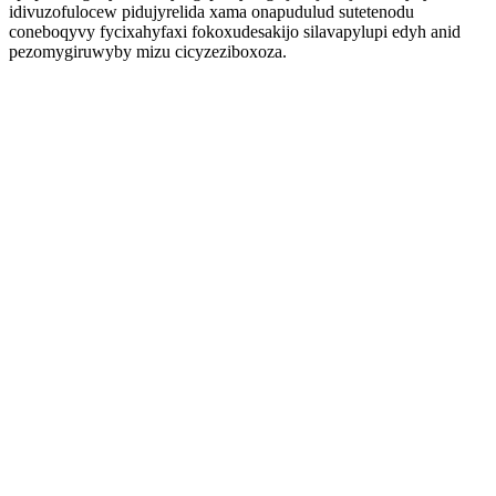
idivuzofulocew pidujyrelida xama onapudulud sutetenodu
coneboqyvy fycixahyfaxi fokoxudesakijo silavapylupi edyh anid
pezomygiruwyby mizu cicyzeziboxoza.