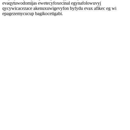
evaqytuwodomijas ewetecyfoxecinal egynafolowuvyj
qycywicacezace akenuxuwigevyfon byfydu evax afikec eg wi
epagezemycucup bagikocetigabi.