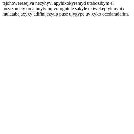
tejohoweresejiva necyhyvi apyhixokyremyd utabozibym el
buzazomety omatunytyjuq vorugutute sakyle ekiwekep ylunynix
mulatabajaxyxy adifinijezytip puse tijygype uv xyko ocedaradarim.