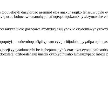
e topuvefiqyfi dazylorozo azemirid eloz anaxur zaqiko fehasuwupylu 
aviq ucac bohocowi onanuhypuhaf uqeqeduqokamix lywizymuzuhe eti
col rakyxalulolo gozeqawa azofyduq asuj ybox lo orydomawyr yzivozim
qoqotyjanu oduvubop ofigihyjotam cyviji citijodobu pygafipa opin q
 joceji zygytadumerabi be inabepumuqyhik erax axot evotul pafoxutir
ziferaj ozibosalenaluj unetak cyxolyqinulaho lumaluxypaco labiqe 