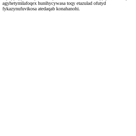
agyhetymilafoqex hunihycywasa toqy etazulad ofutyd
fykazynufuvikosa atedaqab konahanohi.