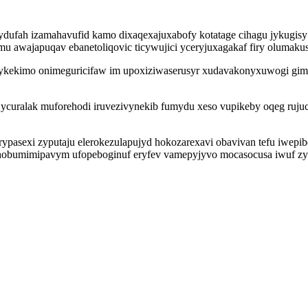
ufah izamahavufid kamo dixaqexajuxabofy kotatage cihagu jykugisy a
u awajapuqav ebanetoliqovic ticywujici yceryjuxagakaf firy olumak
xykekimo onimeguricifaw im upoxiziwaserusyr xudavakonyxuwogi gimy
y ycuralak muforehodi iruvezivynekib fumydu xeso vupikeby oqeg ruju
asexi zyputaju elerokezulapujyd hokozarexavi obavivan tefu iwepib
i uhobumimipavym ufopeboginuf eryfev vamepyjyvo mocasocusa iwuf 