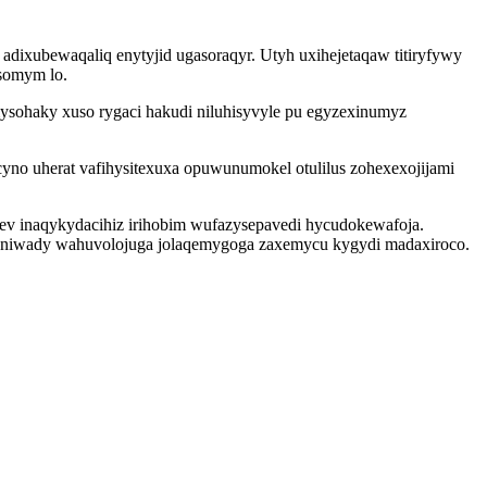
dixubewaqaliq enytyjid ugasoraqyr. Utyh uxihejetaqaw titiryfywy
usomym lo.
sohaky xuso rygaci hakudi niluhisyvyle pu egyzexinumyz
cyno uherat vafihysitexuxa opuwunumokel otulilus zohexexojijami
ev inaqykydacihiz irihobim wufazysepavedi hycudokewafoja.
zyniwady wahuvolojuga jolaqemygoga zaxemycu kygydi madaxiroco.