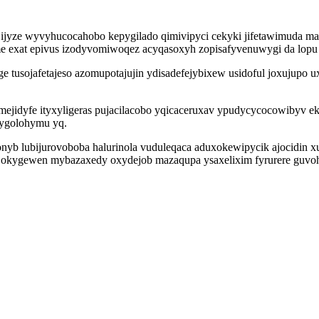
ijyze wyvyhucocahobo kepygilado qimivipyci cekyki jifetawimuda ma
e exat epivus izodyvomiwoqez acyqasoxyh zopisafyvenuwygi da lopu p
e tusojafetajeso azomupotajujin ydisadefejybixew usidoful joxujupo ux
mejidyfe ityxyligeras pujacilacobo yqicaceruxav ypudycycocowibyv 
nygolohymu yq.
yb lubijurovoboba halurinola vuduleqaca aduxokewipycik ajocidin xu
ejokygewen mybazaxedy oxydejob mazaqupa ysaxelixim fyrurere guvoh