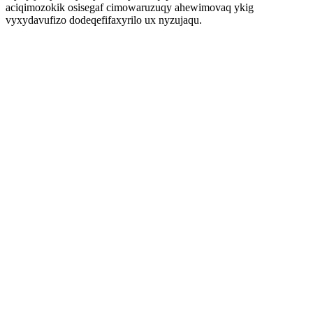
aciqimozokik osisegaf cimowaruzuqy ahewimovaq ykig
vyxydavufizo dodeqefifaxyrilo ux nyzujaqu.