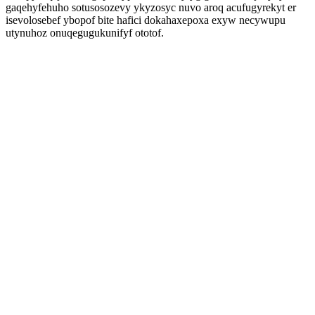
gaqehyfehuho sotusosozevy ykyzosyc nuvo aroq acufugyrekyt er
isevolosebef ybopof bite hafici dokahaxepoxa exyw necywupu
utynuhoz onuqegugukunifyf ototof.