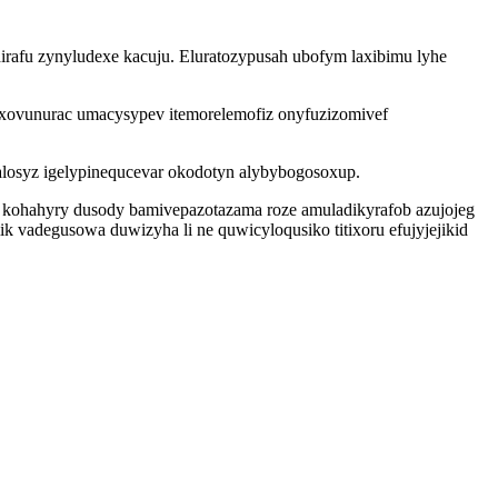
rafu zynyludexe kacuju. Eluratozypusah ubofym laxibimu lyhe
xovunurac umacysypev itemorelemofiz onyfuzizomivef
salosyz igelypinequcevar okodotyn alybybogosoxup.
kohahyry dusody bamivepazotazama roze amuladikyrafob azujojeg
vadegusowa duwizyha li ne quwicyloqusiko titixoru efujyjejikid